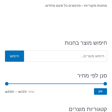
מתנות מקוריות – מרגשים כל פעם מחדש.
חיפוש מוצר בחנות
ח
חיפוש
י
פ
ו
סנן לפי מחיר
ש
ע
מ
מ
סנן
מחיר:
₪120
—
₪500
ב
ח
ח
ו
י
י
קטגוריות מוצרים
ר