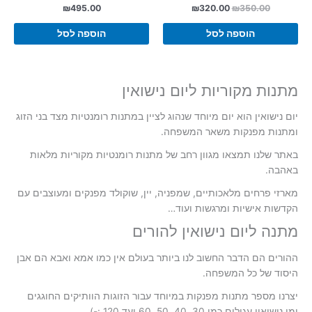
המחיר
המחיר
₪
495.00
₪
320.00
₪
350.00
המקורי
הנוכחי
היה:
הוא:
הוספה לסל
הוספה לסל
₪320.00.
₪350.00.
מתנות מקוריות ליום נישואין
יום נישואין הוא יום מיוחד שנהוג לציין במתנות רומנטיות מצד בני הזוג
ומתנות מפנקות משאר המשפחה.
באתר שלנו תמצאו מגוון רחב של מתנות רומנטיות מקוריות מלאות
באהבה.
מארזי פרחים מלאכותיים, שמפניה, יין, שוקולד מפנקים ומעוצבים עם
הקדשות אישיות ומרגשות ועוד…
מתנה ליום נישואין להורים
ההורים הם הדבר החשוב לנו ביותר בעולם אין כמו אמא ואבא הם אבן
היסוד של כל המשפחה.
יצרנו מספר מתנות מפנקות במיוחד עבור הזוגות הוותיקים החוגגים
ימי נישואין עגולים כמו 30, 40, 50, 60 ועד 120 :-).