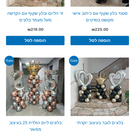
סטנד בלון שקוף עם כיתוב אישי
זר הליום ובלון שקוף עם הקדשה
מקושט בסרטים
מעל מעמד בלונים
₪
219.00
₪
225.00
הוספה לסל
הוספה לסל
Sale!
Sale!
בלונים לגבר בעיצוב יוקרתי
בלונים ליום הולדת 25 בעיצוב
מפואר