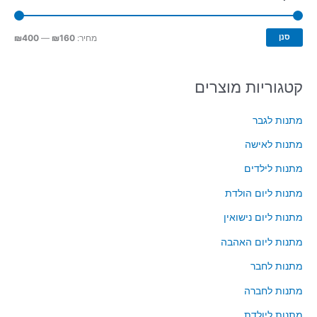
ש
ע
מ
מ
סנן
מחיר:
₪160
—
₪400
ב
ח
ח
ו
י
י
קטגוריות מוצרים
ר
ר
ר
:
מ
מ
מתנות לגבר
י
ק
מתנות לאישה
נ
ס
מתנות לילדים
י
י
מתנות ליום הולדת
מ
מ
ל
ל
מתנות ליום נישואין
י
י
מתנות ליום האהבה
מתנות לחבר
מתנות לחברה
מתנות ליולדת