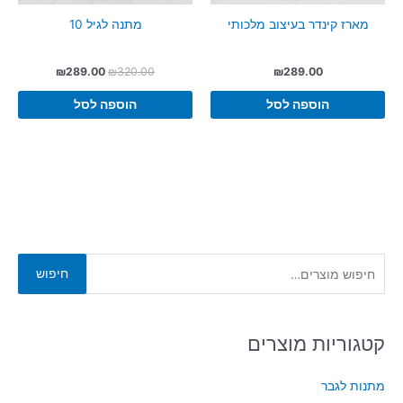
מארז קינדר בעיצוב מלכותי
מתנה לגיל 10
המחיר
המחיר
₪
289.00
₪
320.00
₪
289.00
המקורי
הנוכחי
היה:
הוא:
הוספה לסל
הוספה לסל
₪289.00.
₪320.00.
ח
חיפוש
י
פ
ו
קטגוריות מוצרים
ש
מתנות לגבר
ע