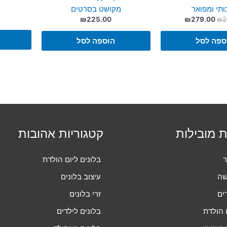
תי ומפואר
מקושט בסרטים
המחיר
המחיר
₪
225.00
₪
279.00
₪
2
המקורי
הנוכחי
היה:
הוא:
ספה לסל
הוספה לסל
₪279.00.
₪299.00.
ת מובילות
קטגוריות אהובות
ר
בלונים ליום הולדת
שה
עיצוב בלונים
ים
זרי בלונים
 הולדת
בלונים לילדים