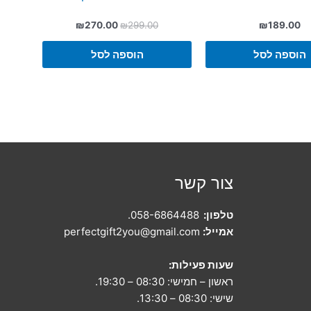
המחיר
המחיר
₪
270.00
₪
299.00
₪
189.00
המקורי
הנוכחי
היה:
הוא:
הוספה לסל
הוספה לסל
₪270.00.
₪299.00.
צור קשר
טלפון:
058-6864488
.
אמייל:
perfectgift2you@gmail.com
שעות פעילות:
ראשון – חמישי: 08:30 – 19:30.
שישי: 08:30 – 13:30.