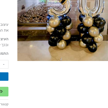
עיצוב 
את המ
העיצו
ובכך ל
התמונ
-
להז
קטגורי